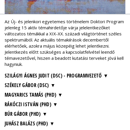
Az Új- és jelenkori egyetemes történelem Doktori Program
jelenleg 15 aktív témahirdetője várja jelelentkezőket
változatos témákkal a XIX-XX. századi világtörténet széles
spektrumából. Az aktuális témakiírások decembertől
elérhetőek, azokra május közepéig lehet jelentkezni.
Jelentkezés előtt szükséges a kapcsolatfelvétel leendő
témavezetővel, hiszen a beadott kutatási terveket jóvá kell
hagyniuk.
SZILÁGYI ÁGNES JUDIT (DSC) - PROGRAMVEZETŐ
SZÉKELY GÁBOR (DSC)
MAGYARICS TAMÁS (PHD)
RÁKÓCZI ISTVÁN (PHD)
BÚR GÁBOR (PHD)
JUHÁSZ BALÁZS (PHD)