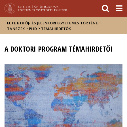
Események
ELTE a
Hírek
sajtóban
ELTE BTK ÚJ- ÉS JELENKORI EGYETEMES TÖRTÉNETI
>
>
TANSZÉK
PHD
TÉMAHIRDETŐK
A DOKTORI PROGRAM TÉMAHIRDETŐI